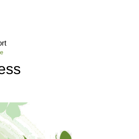
rt
de
ess